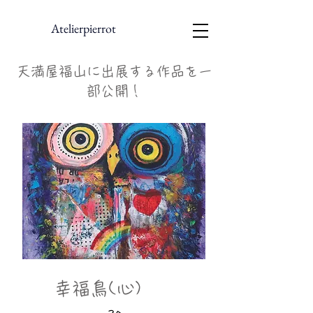
Atelierpierrot
天満屋福山に出展する作品を一
部公開！
幸福鳥(心)