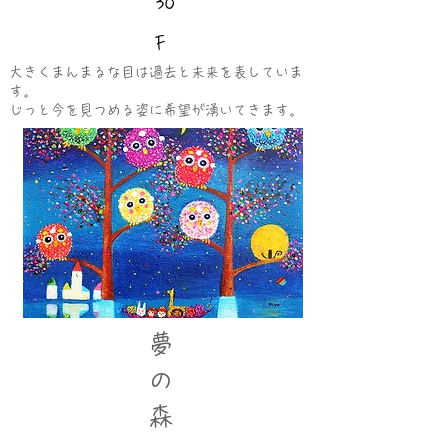
30
F
大きくまんまるな目は過去と未来を表していま
す。
​じっと今を見つめる姿に希望が湧いてきます。
夢
の
森