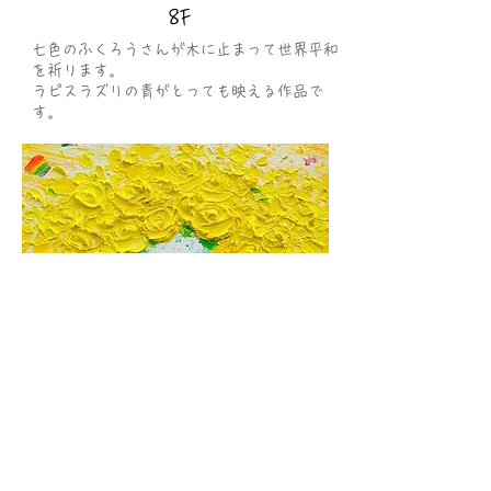
8F
七色のふくろうさんが木に止まって世界平和
​を祈ります。
ラピスラズリの青がとっても映える作品で
す。
Yellow Rose
SM
ロイヤルデルフトの花瓶から咲き誇る