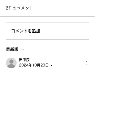
2件のコメント
コメントを追加…
高知大丸画業40周年記念
鳥取 丸由画業4
清水新也油絵展🌈✨😀㊗️
念清水新也油絵展
最新順
沢山のご来場ありがとう
田中茂
ございました。心から感
2024年10月29日
•
東京🗼ならではの
謝しております。
ハトバス🚌
イエロードクター新幹線
超　ラッキー🤞✌️
アトリエピエロさん
ブログ　感謝
いいね！
返信
田中茂