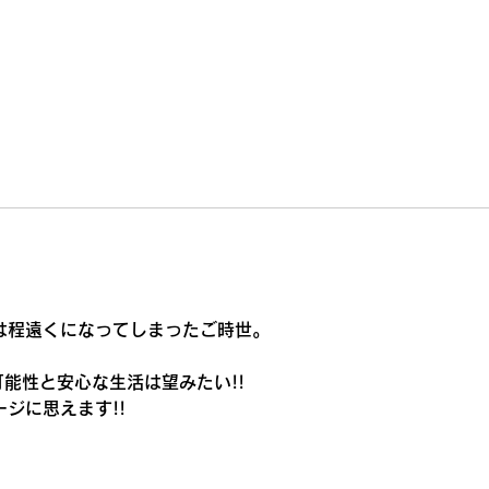
新也油絵展🌈✨😀㊗️沢山のご
水新
来場ありがとうございまし
た。心から感謝しておりま
す。
は程遠くになってしまったご時世。
。
能性と安心な生活は望みたい!!
ジに思えます!!