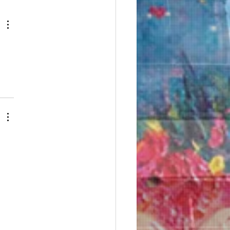
也油絵展✨🎻🌈