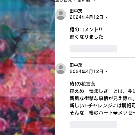
新也油絵展✨🌈😀㊗️
田中茂
2024年4月12日
•
椿のコメント!!
遅くなりました
いいね！
返信
田中茂
2024年4月12日
•
椿!の花言葉
控えめ　慎ましさ　とは、今
斬新な衝撃な事柄が見え隠れ
新しい✨チャレンジには脱帽可
そんな　椿のハート❤️メッセー
いいね！
返信