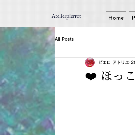
Atelierpierrot
Home
P
All Posts
ピエロ アトリエ
2
❤️ ほっ