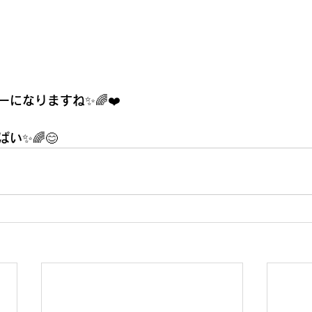
になりますね✨🌈❤️
い✨🌈😊