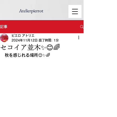
Atelierpierrot
記事
ピエロ アトリエ
2024年11月12日
読了時間: 1分
セコイア並木✨😊🌈
秋を感じれる場所😊✨🌈