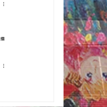
也油絵展✨🎻🌈
倉個