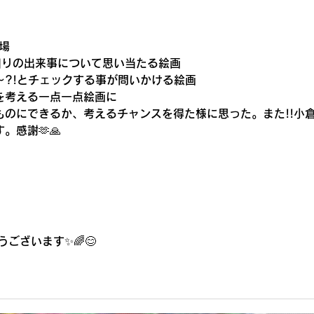
新也油絵展🌈✨😀㊗️沢山のご
水新
来場ありがとうございまし
場
た。心から感謝しておりま
回りの出来事について思い当たる絵画
す。
～?!とチェックする事が問いかける絵画
を考える一点一点絵画に
ものにできるか、考えるチャンスを得た様に思った。また!!小
。感謝🫶🙏
ございます✨🌈😊