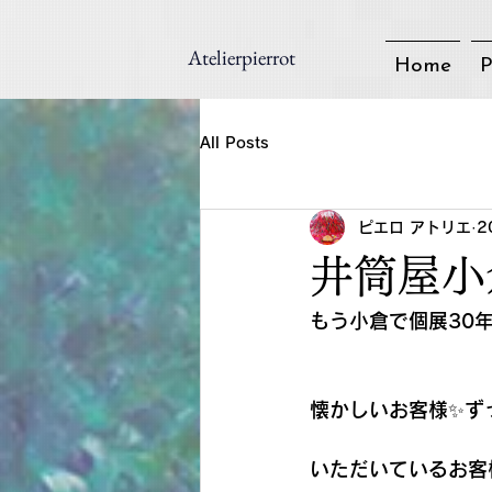
Atelierpierrot
Home
P
All Posts
ピエロ アトリエ
2
井筒屋小
もう小倉で個展30年
懐かしいお客様✨ず
いただいているお客様