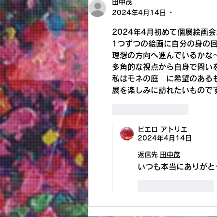
新也油絵展✨🌈😀㊗️
田中茂
2024年4月14日
•
2024年4月初めて個展絵画会
1つずつの絵画に自分の身の
理想の方向へ進んでいるかな
多角的な視点から自身で問い
私はモネの庭　に希望のある
展を楽しみに訪れたいものです
いいね！
返信
ピエロ アトリエ
2024年4月14日
返信先
田中茂
いつも本当にありがとう
いいね！
返信