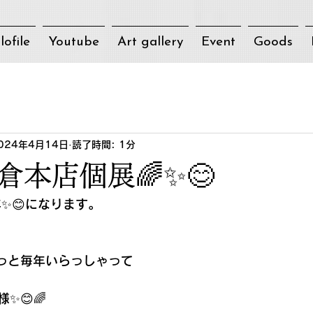
lofile
Youtube
Art gallery
Event
Goods
024年4月14日
読了時間: 1分
倉本店個展🌈✨😊
✨😊になります。
っと毎年いらっしゃって
✨😊🌈