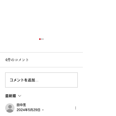
4件のコメント
コメントを追加…
高知大丸画業40周年記念
鳥取 丸由画業4
清水新也油絵展🌈✨😀㊗️
念清水新也油絵展
最新順
沢山のご来場ありがとう
田中茂
ございました。心から感
2024年5月29日
•