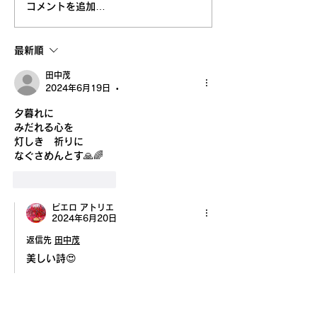
コメントを追加…
高知大丸画業40周年記念
鳥取 丸由画業4
清水新也油絵展🌈✨😀㊗️
念清水新也油絵展
最新順
沢山のご来場ありがとう
田中茂
ございました。心から感
2024年6月19日
•
夕暮れに
謝しております。
みだれる心を
灯しき　祈りに
なぐさめんとす🙏🌈
いいね！
返信
ピエロ アトリエ
2024年6月20日
返信先
田中茂
美しい詩😍
いいね！
返信