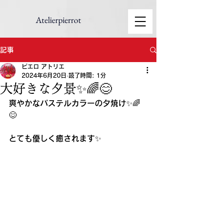
Atelierpierrot
記事
ピエロ アトリエ
2024年6月20日
読了時間: 1分
大好きな夕景✨🌈😊
爽やかなパステルカラーの夕焼け✨🌈
😊
とても優しく癒されます✨