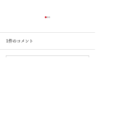
1件のコメント
コメントを追加…
高知大丸画業40周年記念
鳥取 丸由画業4
清水新也油絵展🌈✨😀㊗️
念清水新也油絵展
最新順
沢山のご来場ありがとう
ピエロ アトリエ
2024年3月16日
ございました。心から感
子供の頃のワクワク☺️キュンキュンした童心
謝しております。
を忘れては行けない。必ず誰の心にもありま
す。
いいね！
返信