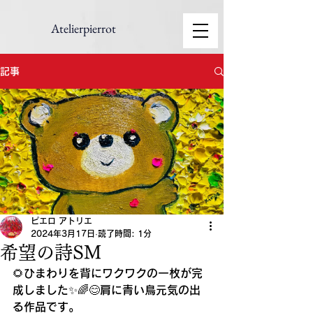
Atelierpierrot
記事
ピエロ アトリエ
2024年3月17日
読了時間: 1分
希望の詩SM
🌻ひまわりを背にワクワクの一枚が完
成しました✨🌈😊肩に青い鳥元気の出
る作品です。