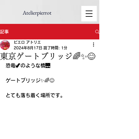
Atelierpierrot
記事
ピエロ アトリエ
2024年8月17日
読了時間: 1分
東京ゲートブリッジ🌈✨😊
恐竜🦖のような橋🌉
ゲートブリッジ✨🌈😊
とても落ち着く場所です。