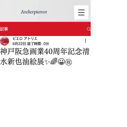
Atelierpierrot
記事
ピエロ アトリエ
6月22日
読了時間: 0分
神戸阪急画業40周年記念清
水新也油絵展✨🌈😀㊗️