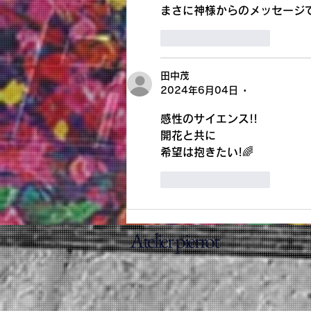
まさに神様からのメッセージです
いいね！
返信
田中茂
2024年6月04日
•
感性のサイエンス!!
開花と共に
希望は抱きたい!🌈
いいね！
返信
Atelier pierrot