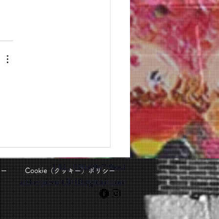
TEL: 090-6947-9661
シー
Cookie（クッキー）ポリシー
atelierpierrot2010@gmail.com