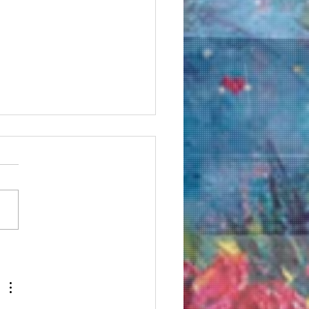
 丸由画業40周年記念清
也油絵展✨🎻🌈