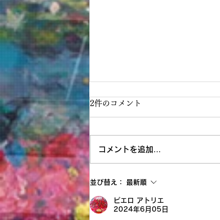
2件のコメント
コメントを追加…
神戸阪急画業40周年記念清水
並び替え：
最新順
新也油絵展✨🌈😀㊗️
ピエロ アトリエ
2024年6月05日