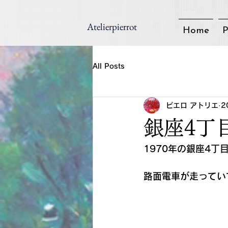
Atelierpierrot
Home
P
All Posts
ピエロ アトリエ
2
銀座4丁
1970年の銀座4丁目
路面電車が走ってい