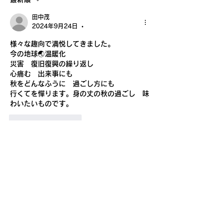
沢山のご来場ありがとう
田中茂
ございました。心から感
2024年9月24日
•
様々な趣向で満悦してきました。
謝しております。
今の地球🌏温暖化
災害　復旧復興の繰り返し
心痛む　出来事にも
秋をどんなふうに　過ごし方にも
行くてを憚ります。身の丈の秋の過ごし　味
わいたいものです。
いいね！
返信
田中茂
2024年9月24日
•
富士🗻の山にも秋空に似合う伸びびる秋風の
分かれ雲に青い鳥🟦🩵！
秋がいよいよ深まいの入り口
スポーツ　芸術🎨　実り🌰　読書📖の秋　な
ど　…
四季のある日本国は豊かな季節を五感の全て