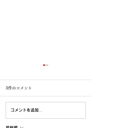
3件のコメント
コメントを追加…
高知大丸画業40周年記念
鳥取 丸由画業4
清水新也油絵展🌈✨😀㊗️
念清水新也油絵展
最新順