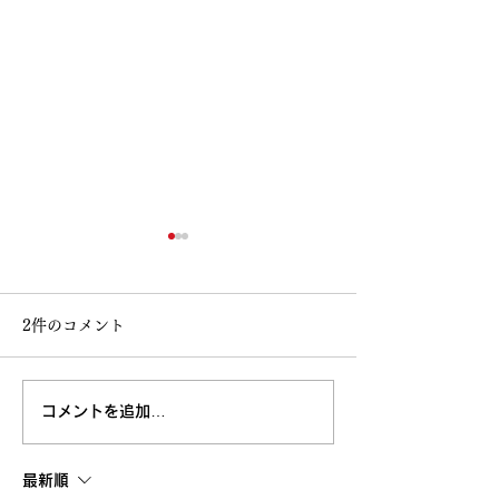
2件のコメント
コメントを追加…
高知大丸画業40周年記念
鳥取 丸由画業4
清水新也油絵展🌈✨😀㊗️
念清水新也油絵展
最新順