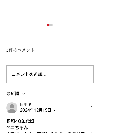
2件のコメント
コメントを追加…
高知大丸画業40周年記念
鳥取 丸由画業4
清水新也油絵展🌈✨😀㊗️
念清水新也油絵展
最新順
沢山のご来場ありがとう
田中茂
ございました。心から感
2024年12月19日
•
昭和40年代頃
謝しております。
ペコちゃん
ポコちゃん！　で甘いミルク🍬を食べていた
記憶に懐かしさ