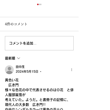
4件のコメント
コメントを追加…
高知大丸画業40周年記念
鳥取 丸由画業4
清水新也油絵展🌈✨😀㊗️
念清水新也油絵展
最新順
沢山のご来場ありがとう
田中茂
ございました。心から感
2024年5月15日
•
黄色い花
謝しております。
　広き門
様々な色花の中で代表させるのは🟡花　と俳
人服部嵐雪が
考えていた。ようだ。と書冊子の記憶に、
現代人の大多数　広き門!!
自由なシンボルカラーは黄色の花🌼🌻