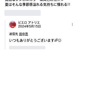
夏はそんな季節感溢れる気持ちに憧れる!!
いいね！
返信
ピエロ アトリエ
2024年5月15日
返信先
田中茂
いつもありがとうございます🌈😊
いいね！
返信
田中茂
2024年5月14日
•
ちっぽけな　人間の姿に雄大な力を感じたオ
ーロラ!!
画面から見る映像に思わず　涙が滲んだ。い
つか!?
どこかで、見た様な錯覚さえ。
神秘的な宇宙の力。
ゆらゆらのカーテンなびかせ魅惑
の時に感謝です!!