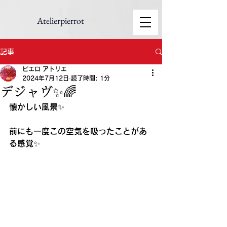
Atelierpierrot
記事
ピエロ アトリエ
2024年7月12日
読了時間: 1分
デジャヴ✨🌈
懐かしい風景✨
前にも一度この空気を吸ったことがあ
る感覚✨