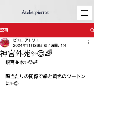
Atelierpierrot
記事
ピエロ アトリエ
2024年11月26日
読了時間: 1分
神宮外苑✨😊🌈
銀杏並木✨😊🌈
陽当たりの関係で緑と黄色のツートン
に✨😊