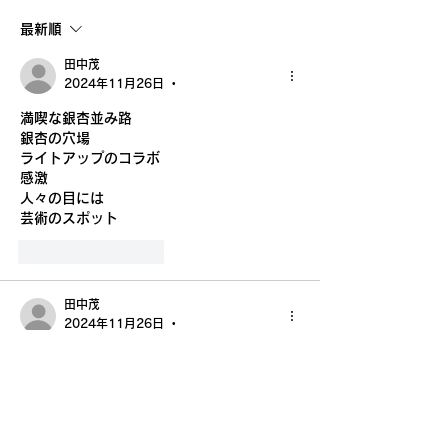
清水新也油絵展🌈✨😀㊗️
念清水新也油絵展
最新順
沢山のご来場ありがとう
田中茂
ございました。心から感
2024年11月26日
•
満喫な銀杏並み路
謝しております。
銀杏の穴場
ライトアップのコラボ
感激
人々の目には
芸術のスポット
いいね！
返信
田中茂
2024年11月26日
•
この路を歩いた
　全ての事柄には　無駄はなく
今　思う想い出は
宝　となっている
懸命に働いた　私の２０代