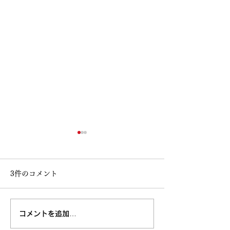
3件のコメント
コメントを追加…
高知大丸画業40周年記念
鳥取 丸由画業4