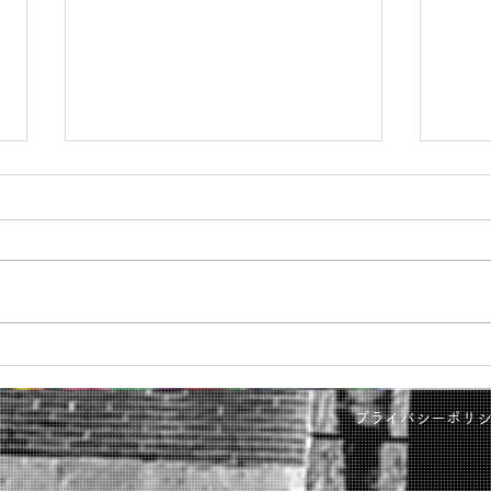
高知大丸画業40周年記念清水
鳥取
新也油絵展🌈✨😀㊗️沢山のご
水新
プライバシーポリ
来場ありがとうございまし
た。心から感謝しておりま