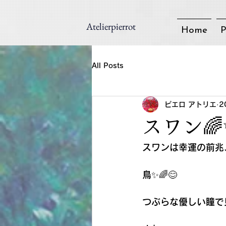
Atelierpierrot
Home
P
All Posts
ピエロ アトリエ
2
スワン🌈
スワンは幸運の前兆
鳥✨🌈😊
つぶらな優しい瞳で