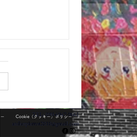
 丸由画業40周年記念清
也油絵展✨🎻🌈
TEL: 090-6947-9661
シー
Cookie（クッキー）ポリシー
atelierpierrot2010@gmail.com