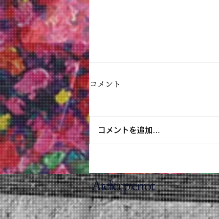
コメント
コメントを追加…
神戸阪急画業40周年記念清水
Atelier pierrot
新也油絵展✨🌈😀㊗️