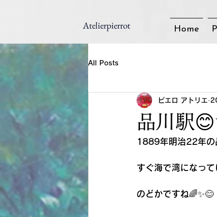
Atelierpierrot
Home
P
All Posts
ピエロ アトリエ
2
品川駅😊
1889年明治22年
すぐ海で湾になって
のどかですね🌈✨😊