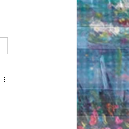
 丸由画業40周年記念清
也油絵展✨🎻🌈