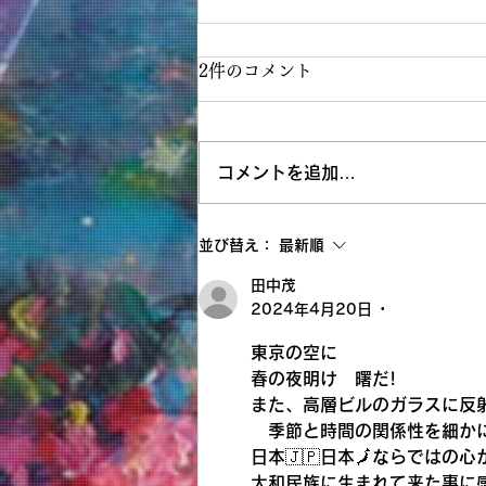
2件のコメント
コメントを追加…
神戸阪急画業40周年記念清水
並び替え：
最新順
新也油絵展✨🌈😀㊗️
田中茂
2024年4月20日
•
東京の空に
春の夜明け　曙だ!
また、高層ビルのガラスに反射
　季節と時間の関係性を細か
日本🇯🇵日本🗾ならではの
大和民族に生まれて来た事に