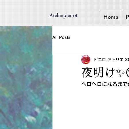
Atelierpierrot
Home
P
All Posts
ピエロ アトリエ
2
夜明け✨
ヘロヘロになるまで