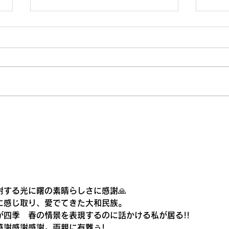
高知大丸画業40周年記念清水
鳥取
新也油絵展🌈✨😀㊗️沢山のご
水新
来場ありがとうございまし
た。心から感謝しておりま
す。
する光に曙の素晴らしさに感謝🙏
に感じ取り、愛でてきた大和民族。
心が四季　春の情景を表現するのに話かける私が居る!!
感謝感謝感謝。両親に有難ぅ!