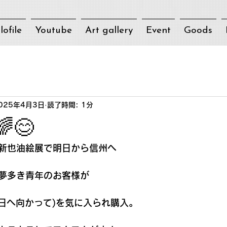
lofile
Youtube
Art gallery
Event
Goods
025年4月3日
読了時間: 1分
😊
新也油絵展で明日から信州へ
夢多き青年のお客様が
e!(明日へ向かって)を気に入られ購入。