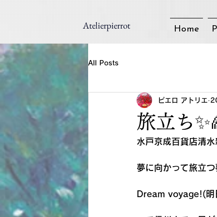
Atelierpierrot
Home
P
All Posts
ピエロ アトリエ
2
旅立ち✨
水戸京成百貨店清水
夢に向かって旅立つ
Dream voyag