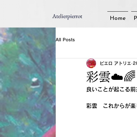
Atelierpierrot
Home
P
All Posts
ピエロ アトリエ
2
彩雲☁️🌈
良いことが起こる前兆✨
彩雲　これからが楽し