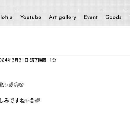
lofile
Youtube
Art gallery
Event
Goods
024年3月31日
読了時間: 1分
🌈😊🌸
みですね✨😊🌈