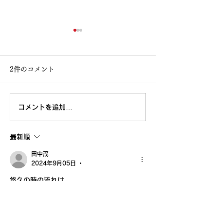
2件のコメント
コメントを追加…
高知大丸画業40周年記念
鳥取 丸由画業4
清水新也油絵展🌈✨😀㊗️
念清水新也油絵展
最新順
沢山のご来場ありがとう
田中茂
ございました。心から感
2024年9月05日
•
悠久の時の流れは
謝しております。
完璧な驚異的　力
強さと弱点の背中合わせ
回避能力を醸し出す能力