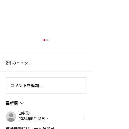
2件のコメント
コメントを追加…
高知大丸画業40周年記念
鳥取 丸由画業4
清水新也油絵展🌈✨😀㊗️
念清水新也油絵展
最新順
沢山のご来場ありがとう
田中茂
ございました。心から感
2024年5月12日
•
気分転換には、一番が温泉。