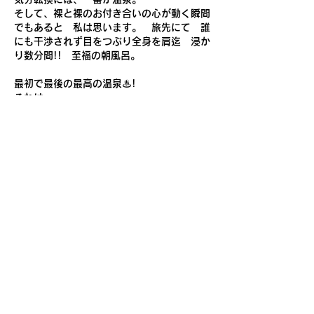
謝しております。
そして、裸と裸のお付き合いの心が動く瞬間
でもあると　私は思います。　旅先にて　誰
にも干渉されず目をつぶり全身を肩迄　浸か
り数分間!!　至福の朝風呂。
最初で最後の最高の温泉♨!
それは、
　何とも言えない芳香剤
　　百楽香
　を温泉♨で　満悦至極した事でしょうか!!
　　肉体的にも精神的にも
あの時の温泉♨と湯に香りは一生忘れる事の
ない　ひとつ!!
おかげさまで!!
　その後は、長い交流を得られており、日本
の大切に保存する文化として日々の中に取り
入れたいもの。
自然からの贈り物。
いいね！
返信
ピエロ アトリエ
2024年5月12日