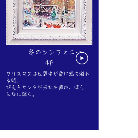
冬のシンフォニー
4F
クリスマスは世界中が愛に満ち溢れ
る時。
ぴえろサンタが来たお家は、ほらこ
んなに輝く。